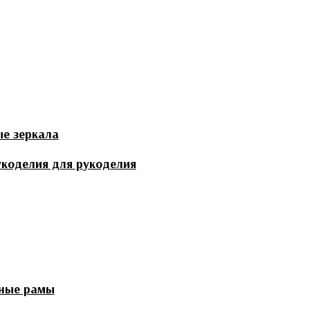
ые зеркала
укоделия для рукоделия
ные рамы