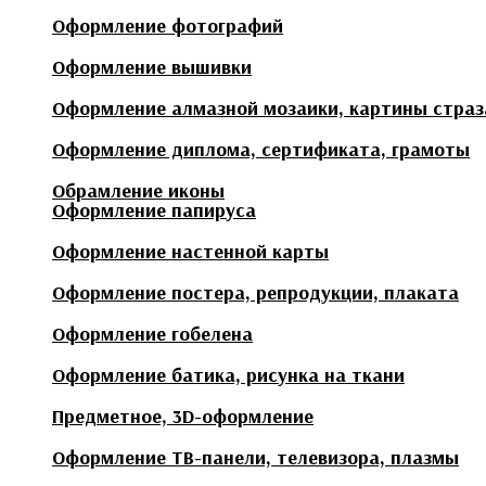
Оформление фотографий
Оформление вышивки
Оформление алмазной мозаики, картины стра
Оформление диплома, сертификата, грамоты
Обрамление иконы
Оформление папируса
Оформление настенной карты
Оформление постера, репродукции, плаката
Оформление гобелена
Оформление батика, рисунка на ткани
Предметное, 3D-оформление
Оформление ТВ-панели, телевизора, плазмы