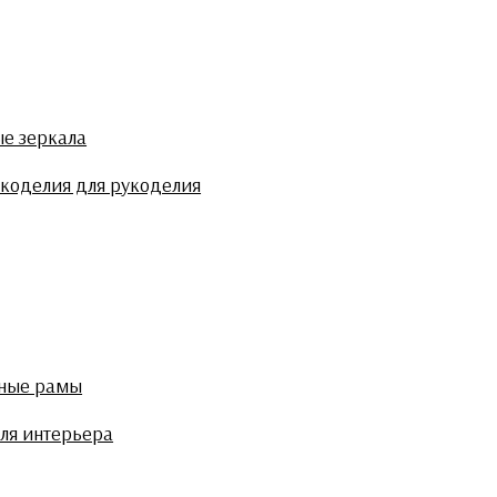
ые зеркала
укоделия для рукоделия
тные рамы
ля интерьера