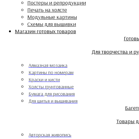
Постеры и репродукции
Печать на холсте
Модульные картины
Схемы для вышивки
Магазин готовых товаров
Готов
Для творчества и р
Алмазная мозаика
Картины по номерам
Краски и кисти
Холсты грунтованные
Бумага для рисования
Для шитья и вышивания
Баге
Товары д
Авторская живопись