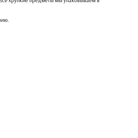
. Все хрупкие предметы мы упаковываем в
нию.