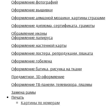
Оформление фотографий
Оформление вышивки
Оформление алмазной мозаики, картины стразами
Оформление диплома, сертификата, грамоты
Обрамление иконы
Оформление папируса
Оформление настенной карты
Оформление постера, репродукции, плаката
Оформление гобелена
Оформление батика, рисунка на ткани
Предметное, 3D-оформление
Оформление ТВ-панели, телевизора, плазмы
Замена рамы
Печать
Картины по номерам