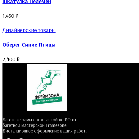
Шкатулка Пелемен
1,450
₽
Дизайнерские товары
Оберег Синие Птицы
2,400
₽
Багетные рамы с доставкой по РФ от
багетной мастерской Framezone.
Дистанционное оформление ваших работ.