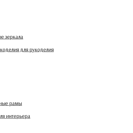
ые зеркала
укоделия для рукоделия
тные рамы
ля интерьера