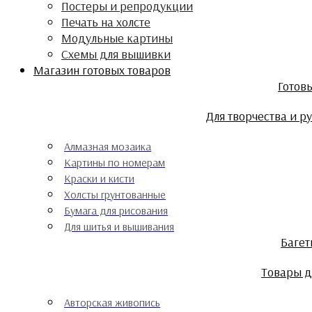
Постеры и репродукции
Печать на холсте
Модульные картины
Схемы для вышивки
Магазин готовых товаров
Готов
Для творчества и р
Алмазная мозаика
Картины по номерам
Краски и кисти
Холсты грунтованные
Бумага для рисования
Для шитья и вышивания
Баге
Товары д
Авторская живопись