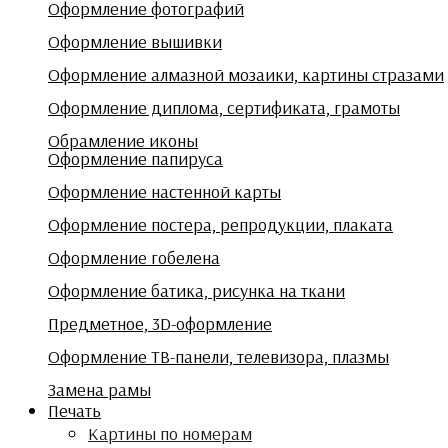
Оформление фотографий
Оформление вышивки
Оформление алмазной мозаики, картины стразами
Оформление диплома, сертификата, грамоты
Обрамление иконы
Оформление папируса
Оформление настенной карты
Оформление постера, репродукции, плаката
Оформление гобелена
Оформление батика, рисунка на ткани
Предметное, 3D-оформление
Оформление ТВ-панели, телевизора, плазмы
Замена рамы
Печать
Картины по номерам