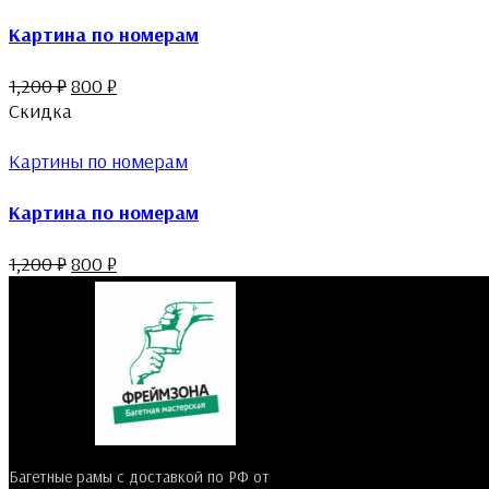
Картина по номерам
1,200
₽
800
₽
Скидка
Картины по номерам
Картина по номерам
1,200
₽
800
₽
Багетные рамы с доставкой по РФ от